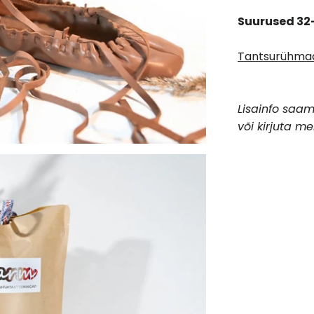
Suurused 32
Tantsurühmad
Lisainfo saam
või kirjuta m