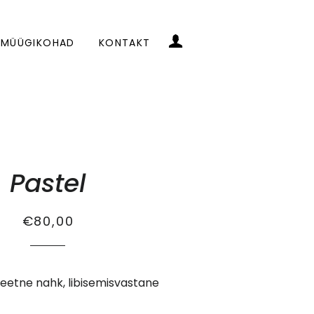
LOGI SISSE
MÜÜGIKOHAD
KONTAKT
Pastel
Tavahind
Soodus
€80,00
iteetne nahk, libisemisvastane