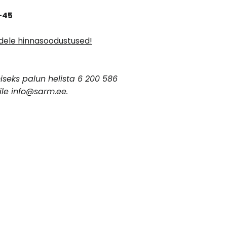
-45
ele hinnasoodustused!
iseks palun helista 6 200 586
eile info@sarm.ee.